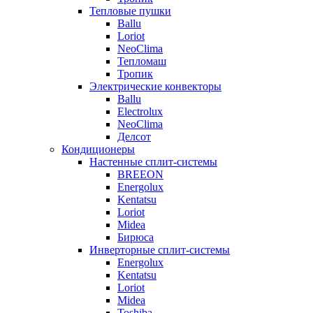
Тепловые пушки
Ballu
Loriot
NeoClima
Тепломаш
Тропик
Электрические конвекторы
Ballu
Electrolux
NeoClima
Делсот
Кондиционеры
Настенные сплит-системы
BREEON
Energolux
Kentatsu
Loriot
Midea
Бирюса
Инверторные сплит-системы
Energolux
Kentatsu
Loriot
Midea
Toshiba