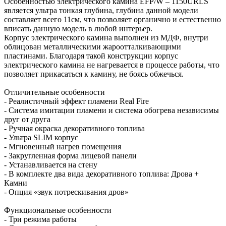
Особенностью электрического камина EFP/W – 1150URLS
является ультра тонкая глубина, глубина данной модели
составляет всего 11см, что позволяет органично и естественно
вписать данную модель в любой интерьер.
Корпус электрического камина выполнен из МДФ, внутри
облицован металлическими жароотталкивающими
пластинами. Благодаря такой конструкции корпус
электрического камина не нагревается в процессе работы, что
позволяет прикасаться к камину, не боясь обжечься.
Отличительные особенности
- Реалистичный эффект пламени Real Fire
- Система имитации пламени и система обогрева независимы
друг от друга
- Ручная окраска декоративного топлива
- Ультра SLIM корпус
- Мгновенный нагрев помещения
- Закругленная форма лицевой панели
- Устанавливается на стену
- В комплекте два вида декоративного топлива: Дрова +
Камни
- Опция «звук потрескивания дров»
Функциональные особенности
- Три режима работы