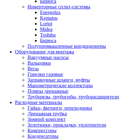
Бирюса
Инверторные сплит-системы
Energolux
Kentatsu
Loriot
Midea
Toshiba
Бирюса
Полупромышленные кондиционеры
Оборудование для монтажа
Вакуумные насосы
Вальцовки
Весы
Горелки газовые
Заправочные шланги, муфты
Манометрические коллекторы
Помпы дренажные
Труборезы, трубогибы, труборасширители
Расходные материалы
Гайки, фитинги, переходники
Дренажная трубка
Зимний комплект
Золотники, прокладки, уплотнители
Компрессоры
Конденсаторы