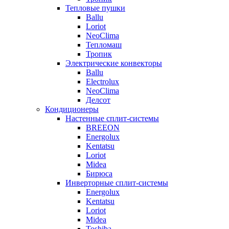
Тепловые пушки
Ballu
Loriot
NeoClima
Тепломаш
Тропик
Электрические конвекторы
Ballu
Electrolux
NeoClima
Делсот
Кондиционеры
Настенные сплит-системы
BREEON
Energolux
Kentatsu
Loriot
Midea
Бирюса
Инверторные сплит-системы
Energolux
Kentatsu
Loriot
Midea
Toshiba