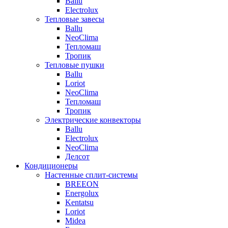
Ballu
Electrolux
Тепловые завесы
Ballu
NeoClima
Тепломаш
Тропик
Тепловые пушки
Ballu
Loriot
NeoClima
Тепломаш
Тропик
Электрические конвекторы
Ballu
Electrolux
NeoClima
Делсот
Кондиционеры
Настенные сплит-системы
BREEON
Energolux
Kentatsu
Loriot
Midea