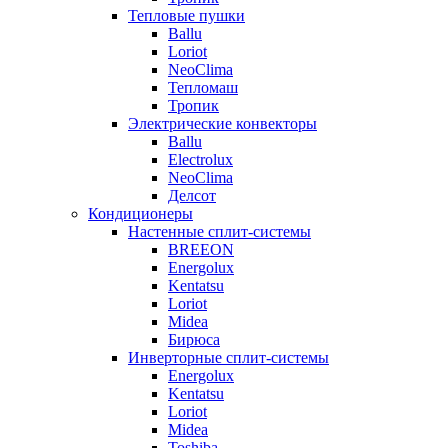
Тепловые пушки
Ballu
Loriot
NeoClima
Тепломаш
Тропик
Электрические конвекторы
Ballu
Electrolux
NeoClima
Делсот
Кондиционеры
Настенные сплит-системы
BREEON
Energolux
Kentatsu
Loriot
Midea
Бирюса
Инверторные сплит-системы
Energolux
Kentatsu
Loriot
Midea
Toshiba