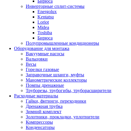
Бирюса
Инверторные сплит-системы
Energolux
Kentatsu
Loriot
Midea
Toshiba
Бирюса
Полупромышленные кондиционеры
Оборудование для монтажа
Вакуумные насосы
Вальцовки
Весы
Горелки газовые
Заправочные шланги, муфты
Манометрические коллекторы
Помпы дренажные
Труборезы, трубогибы, труборасширители
Расходные материалы
Гайки, фитинги, переходники
Дренажная трубка
Зимний комплект
Золотники, прокладки, уплотнители
Компрессоры
Конденсаторы