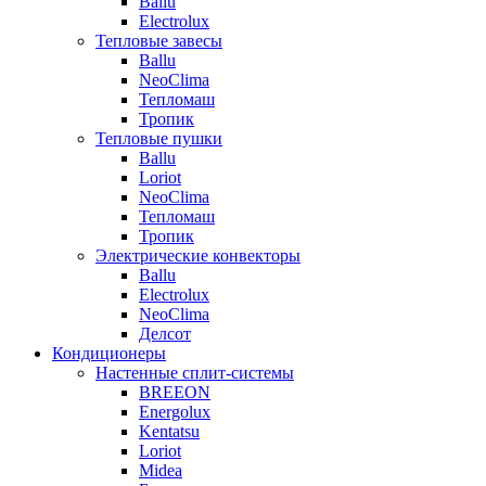
Ballu
Electrolux
Тепловые завесы
Ballu
NeoClima
Тепломаш
Тропик
Тепловые пушки
Ballu
Loriot
NeoClima
Тепломаш
Тропик
Электрические конвекторы
Ballu
Electrolux
NeoClima
Делсот
Кондиционеры
Настенные сплит-системы
BREEON
Energolux
Kentatsu
Loriot
Midea