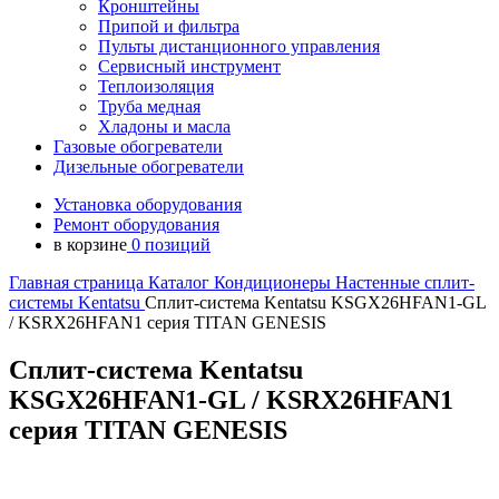
Кронштейны
Припой и фильтра
Пульты дистанционного управления
Сервисный инструмент
Теплоизоляция
Труба медная
Хладоны и масла
Газовые обогреватели
Дизельные обогреватели
Установка оборудования
Ремонт оборудования
в корзине
0 позиций
Главная страница
Каталог
Кондиционеры
Настенные сплит-
системы
Kentatsu
Сплит-система Kentatsu KSGX26HFAN1-GL
/ KSRX26HFAN1 серия TITAN GENESIS
Сплит-система Kentatsu
KSGX26HFAN1-GL / KSRX26HFAN1
серия TITAN GENESIS