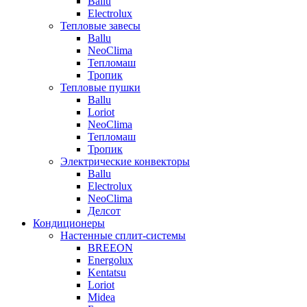
Ballu
Electrolux
Тепловые завесы
Ballu
NeoClima
Тепломаш
Тропик
Тепловые пушки
Ballu
Loriot
NeoClima
Тепломаш
Тропик
Электрические конвекторы
Ballu
Electrolux
NeoClima
Делсот
Кондиционеры
Настенные сплит-системы
BREEON
Energolux
Kentatsu
Loriot
Midea