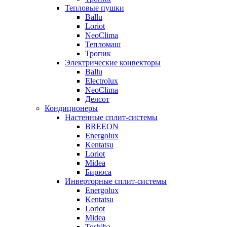
Тепловые пушки
Ballu
Loriot
NeoClima
Тепломаш
Тропик
Электрические конвекторы
Ballu
Electrolux
NeoClima
Делсот
Кондиционеры
Настенные сплит-системы
BREEON
Energolux
Kentatsu
Loriot
Midea
Бирюса
Инверторные сплит-системы
Energolux
Kentatsu
Loriot
Midea
Toshiba