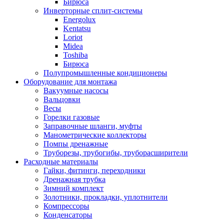
Бирюса
Инверторные сплит-системы
Energolux
Kentatsu
Loriot
Midea
Toshiba
Бирюса
Полупромышленные кондиционеры
Оборудование для монтажа
Вакуумные насосы
Вальцовки
Весы
Горелки газовые
Заправочные шланги, муфты
Манометрические коллекторы
Помпы дренажные
Труборезы, трубогибы, труборасширители
Расходные материалы
Гайки, фитинги, переходники
Дренажная трубка
Зимний комплект
Золотники, прокладки, уплотнители
Компрессоры
Конденсаторы