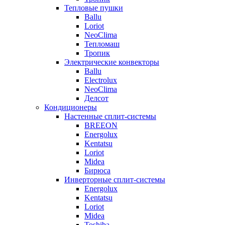
Тепловые пушки
Ballu
Loriot
NeoClima
Тепломаш
Тропик
Электрические конвекторы
Ballu
Electrolux
NeoClima
Делсот
Кондиционеры
Настенные сплит-системы
BREEON
Energolux
Kentatsu
Loriot
Midea
Бирюса
Инверторные сплит-системы
Energolux
Kentatsu
Loriot
Midea
Toshiba