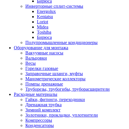
Бирюса
Инверторные сплит-системы
Energolux
Kentatsu
Loriot
Midea
Toshiba
Бирюса
Полупромышленные кондиционеры
Оборудование для монтажа
Вакуумные насосы
Вальцовки
Весы
Горелки газовые
Заправочные шланги, муфты
Манометрические коллекторы
Помпы дренажные
Труборезы, трубогибы, труборасширители
Расходные материалы
Гайки, фитинги, переходники
Дренажная трубка
Зимний комплект
Золотники, прокладки, уплотнители
Компрессоры
Конденсаторы