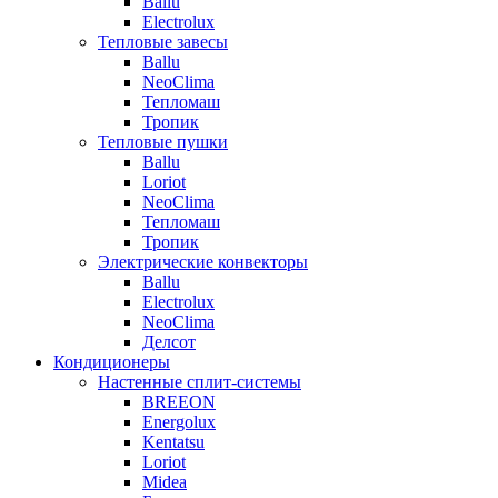
Ballu
Electrolux
Тепловые завесы
Ballu
NeoClima
Тепломаш
Тропик
Тепловые пушки
Ballu
Loriot
NeoClima
Тепломаш
Тропик
Электрические конвекторы
Ballu
Electrolux
NeoClima
Делсот
Кондиционеры
Настенные сплит-системы
BREEON
Energolux
Kentatsu
Loriot
Midea