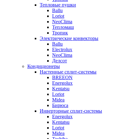
Тепловые пушки
Ballu
Loriot
NeoClima
Тепломаш
Тропик
Электрические конвекторы
Ballu
Electrolux
NeoClima
Делсот
Кондиционеры
Настенные сплит-системы
BREEON
Energolux
Kentatsu
Loriot
Midea
Бирюса
Инверторные сплит-системы
Energolux
Kentatsu
Loriot
Midea
Toshiba