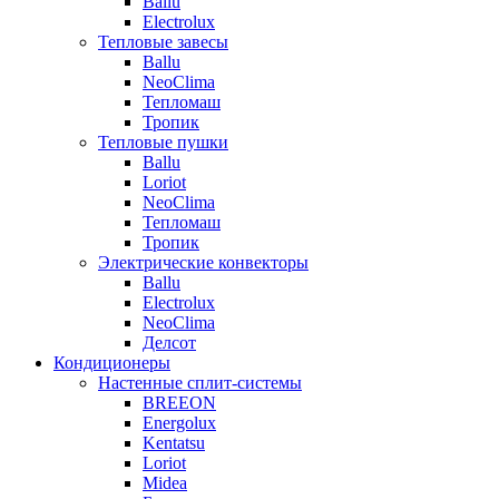
Ballu
Electrolux
Тепловые завесы
Ballu
NeoClima
Тепломаш
Тропик
Тепловые пушки
Ballu
Loriot
NeoClima
Тепломаш
Тропик
Электрические конвекторы
Ballu
Electrolux
NeoClima
Делсот
Кондиционеры
Настенные сплит-системы
BREEON
Energolux
Kentatsu
Loriot
Midea