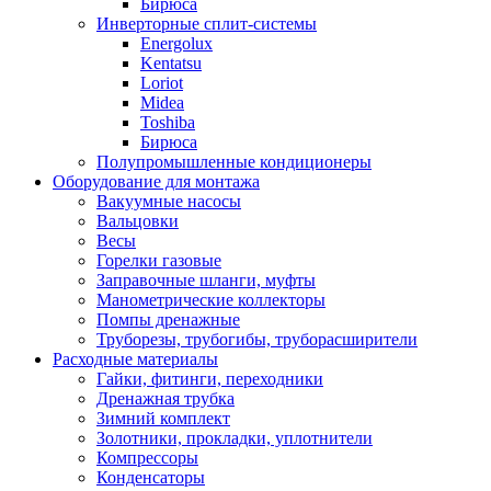
Бирюса
Инверторные сплит-системы
Energolux
Kentatsu
Loriot
Midea
Toshiba
Бирюса
Полупромышленные кондиционеры
Оборудование для монтажа
Вакуумные насосы
Вальцовки
Весы
Горелки газовые
Заправочные шланги, муфты
Манометрические коллекторы
Помпы дренажные
Труборезы, трубогибы, труборасширители
Расходные материалы
Гайки, фитинги, переходники
Дренажная трубка
Зимний комплект
Золотники, прокладки, уплотнители
Компрессоры
Конденсаторы