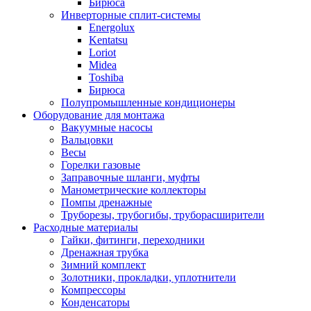
Бирюса
Инверторные сплит-системы
Energolux
Kentatsu
Loriot
Midea
Toshiba
Бирюса
Полупромышленные кондиционеры
Оборудование для монтажа
Вакуумные насосы
Вальцовки
Весы
Горелки газовые
Заправочные шланги, муфты
Манометрические коллекторы
Помпы дренажные
Труборезы, трубогибы, труборасширители
Расходные материалы
Гайки, фитинги, переходники
Дренажная трубка
Зимний комплект
Золотники, прокладки, уплотнители
Компрессоры
Конденсаторы