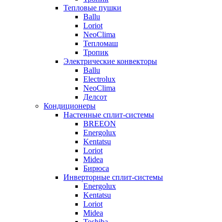
Тепловые пушки
Ballu
Loriot
NeoClima
Тепломаш
Тропик
Электрические конвекторы
Ballu
Electrolux
NeoClima
Делсот
Кондиционеры
Настенные сплит-системы
BREEON
Energolux
Kentatsu
Loriot
Midea
Бирюса
Инверторные сплит-системы
Energolux
Kentatsu
Loriot
Midea
Toshiba