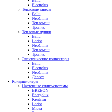
Ballu
Electrolux
Тепловые завесы
Ballu
NeoClima
Тепломаш
Тропик
Тепловые пушки
Ballu
Loriot
NeoClima
Тепломаш
Тропик
Электрические конвекторы
Ballu
Electrolux
NeoClima
Делсот
Кондиционеры
Настенные сплит-системы
BREEON
Energolux
Kentatsu
Loriot
Midea