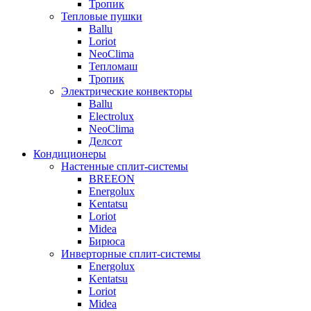
Тропик
Тепловые пушки
Ballu
Loriot
NeoClima
Тепломаш
Тропик
Электрические конвекторы
Ballu
Electrolux
NeoClima
Делсот
Кондиционеры
Настенные сплит-системы
BREEON
Energolux
Kentatsu
Loriot
Midea
Бирюса
Инверторные сплит-системы
Energolux
Kentatsu
Loriot
Midea