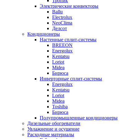
Тропик
Электрические конвекторы
Ballu
Electrolux
NeoClima
Делсот
Кондиционеры
Настенные сплит-системы
BREEON
Energolux
Kentatsu
Loriot
Midea
Бирюса
Инверторные сплит-системы
Energolux
Kentatsu
Loriot
Midea
Toshiba
Бирюса
Полупромышленные кондиционеры
Дизельные обогреватели
Увлажнение и осушение
Расходные материалы