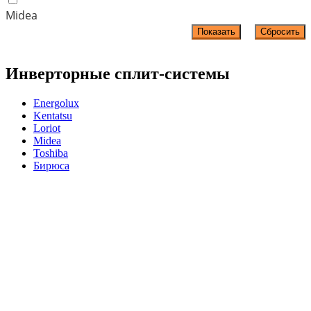
Midea
Инверторные сплит-системы
Energolux
Kentatsu
Loriot
Midea
Toshiba
Бирюса