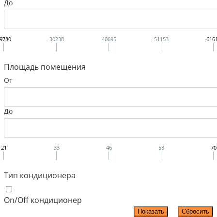
До
9780
30238
40695
51153
616
Площадь помещения
От
До
21
33
46
58
70
Тип кондиционера
On/Off кондиционер