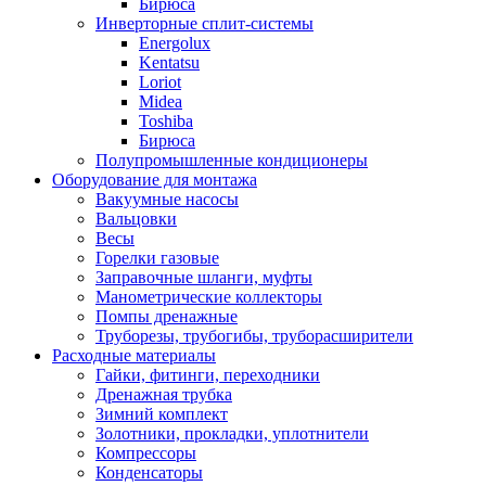
Бирюса
Инверторные сплит-системы
Energolux
Kentatsu
Loriot
Midea
Toshiba
Бирюса
Полупромышленные кондиционеры
Оборудование для монтажа
Вакуумные насосы
Вальцовки
Весы
Горелки газовые
Заправочные шланги, муфты
Манометрические коллекторы
Помпы дренажные
Труборезы, трубогибы, труборасширители
Расходные материалы
Гайки, фитинги, переходники
Дренажная трубка
Зимний комплект
Золотники, прокладки, уплотнители
Компрессоры
Конденсаторы