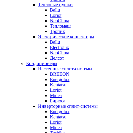
Тепловые пушки
Ballu
Loriot
NeoClima
Тепломаш
Тропик
Электрические конвекторы
Ballu
Electrolux
NeoClima
Делсот
Кондиционеры
Настенные сплит-системы
BREEON
Energolux
Kentatsu
Loriot
Midea
Бирюса
Инверторные сплит-системы
Energolux
Kentatsu
Loriot
Midea
Toshiba