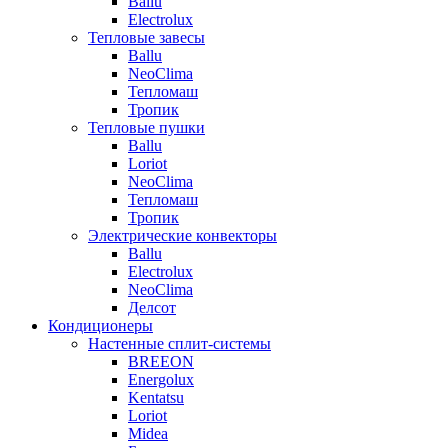
Ballu
Electrolux
Тепловые завесы
Ballu
NeoClima
Тепломаш
Тропик
Тепловые пушки
Ballu
Loriot
NeoClima
Тепломаш
Тропик
Электрические конвекторы
Ballu
Electrolux
NeoClima
Делсот
Кондиционеры
Настенные сплит-системы
BREEON
Energolux
Kentatsu
Loriot
Midea